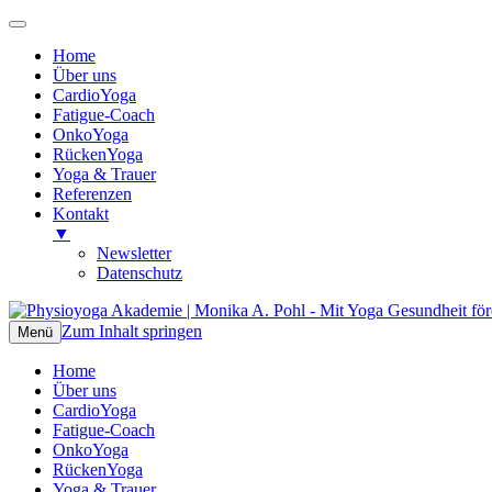
Home
Über uns
CardioYoga
Fatigue-Coach
OnkoYoga
RückenYoga
Yoga & Trauer
Referenzen
Kontakt
▼
Newsletter
Datenschutz
Zum Inhalt springen
Physioyoga Akademie | Monika A. Pohl
Mit Yoga Gesundheit fördern
Menü
Home
Über uns
CardioYoga
Fatigue-Coach
OnkoYoga
RückenYoga
Yoga & Trauer