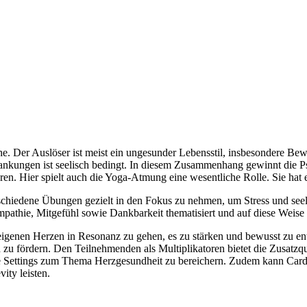
he. Der Auslöser ist meist ein ungesunder Lebensstil, insbesondere B
rankungen ist seelisch bedingt. In diesem Zusammenhang gewinnt die P
. Hier spielt auch die Yoga-Atmung eine wesentliche Rolle. Sie hat 
chiedene Übungen gezielt in den Fokus zu nehmen, um Stress und seel
mpathie, Mitgefühl sowie Dankbarkeit thematisiert und auf diese Weis
 eigenen Herzen in Resonanz zu gehen, es zu stärken und bewusst zu en
u fördern. Den Teilnehmenden als Multiplikatoren bietet die Zusatzqu
Settings zum Thema Herzgesundheit zu bereichern. Zudem kann Cardio
ity leisten.