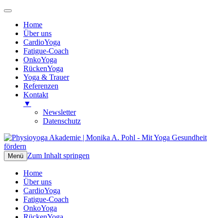
Home
Über uns
CardioYoga
Fatigue-Coach
OnkoYoga
RückenYoga
Yoga & Trauer
Referenzen
Kontakt
▼
Newsletter
Datenschutz
Physioyoga Akademie | Monika A. Pohl
Mit Yoga Gesundheit fördern
Zum Inhalt springen
Menü
Home
Über uns
CardioYoga
Fatigue-Coach
OnkoYoga
RückenYoga