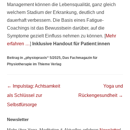
Management können die Lebensqualität, ganz gleich
welchem Stadium der Erkrankung, deutlich und
dauerhaft verbessern. Die Basis eines Fatigue-
Coachings ist das Bewusstsein darüber, auf die
Symptome gezielt Einfluss nehmen zu können. [
Mehr
erfahren …
]
Inklusive Handout für Patient:innen
Beitrag in „physiopraxis“ 5/2025, Das Fachmagazin für
Physiotherapie im Thieme Verlag
Beitragsnavigation
←
Impulstag: Achtsamkeit
Yoga und
als Schlüssel zur
Rückengesundheit
→
Selbstfürsorge
Newsletter
Mehr über Yoga, Meditation & Aktuelles erfahren
Newsletter
!